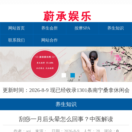
网站首页
养生会所
按摩SPA
养生知识
联系我们
网站合作
更新时间：2026-8-9 现已经收录1301条南宁桑拿休闲会
所-南宁秘境养生网信息
养生知识
刮痧一月后头晕怎么回事？中医解读
作者：aqi 来源： 日期：2026-8-9 人气：
28
评论：
0