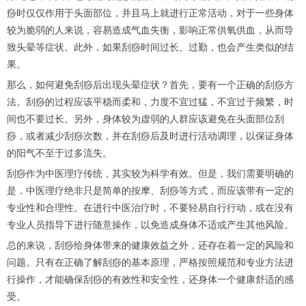
痧时仅仅作用于头面部位，并且马上就进行正常活动，对于一些身体
较为脆弱的人来说，容易造成气血失衡，影响正常供氧供血，从而导
致头晕等症状。此外，如果刮痧时间过长、过勤，也会产生类似的结
果。
那么，如何避免刮痧后出现头晕症状？首先，要有一个正确的刮痧方
法。刮痧的过程应该平稳而柔和，力度不宜过猛，不宜过于频繁，时
间也不要过长。另外，身体较为虚弱的人群应该避免在头面部位刮
痧，或者减少刮痧次数，并在刮痧后及时进行活动调理，以保证身体
的阳气不至于过多流失。
刮痧作为中医理疗传统，其实较为科学有效。但是，我们需要明确的
是，中医理疗绝非只是简单的按摩、刮痧等方式，而应该带有一定的
专业性和合理性。在进行中医治疗时，不要轻易自行行动，或在没有
专业人员指导下进行随意操作，以免造成身体不适或产生其他风险。
总的来说，刮痧给身体带来的健康效益之外，还存在着一定的风险和
问题。只有在正确了解刮痧的基本原理，严格按照规范和专业方法进
行操作，才能确保刮痧的有效性和安全性，还身体一个健康舒适的感
受。