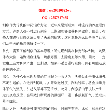
微信：wu20020822wu
QQ：2557817465
刮痧作为传统的中药治疗方法，近年来逐渐成为一种流行的养生理疗
方式。许多人都不时进行刮痧，以期望能够改善身体健康。但是，有
些人在进行刮痧之后出现了头晕的症状，这究竟是怎么回事呢？让我
们从中医的角度来解读一下。
首先，需要了解刮痧的基本原理：通过用刮具在特定部位刮动，刺激
体表穴位，达到活血通络，疏散寒湿，去除瘀血等作用。因此，一定
程度上会对身体产生一些刺激。如果不适当进行刮痧，则有可能造成
身体的不适。
那么，为什么会出现头晕的症状呢？中医认为，头晕是由于身体阳气
不足引起的。在进行刮痧时，如果刺激过度、刮动过猛，将会加重身
体阳气的流失，引起头晕等不适症状。此外，刮痧后由于皮肤产生一
定的炎症反应，会导致打断局部的微循环，进一步损耗阳气，造成头
晕等症状。
除此之外，头晕还可能与刮痧的部位、时间等有关。比如，如果在刮