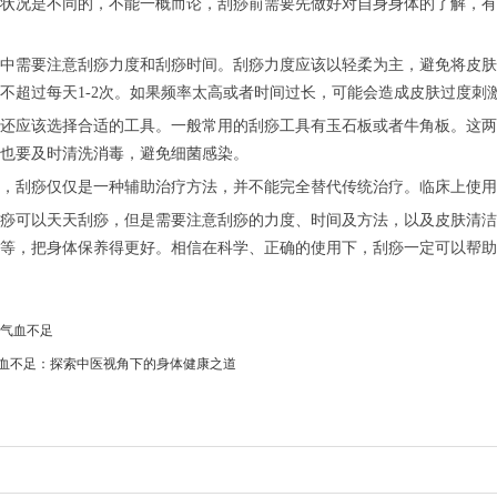
状况是不同的，不能一概而论，刮痧前需要先做好对自身身体的了解，有
中需要注意刮痧力度和刮痧时间。刮痧力度应该以轻柔为主，避免将皮肤刮
不超过每天1-2次。如果频率太高或者时间过长，可能会造成皮肤过度刺
还应该选择合适的工具。一般常用的刮痧工具有玉石板或者牛角板。这两
也要及时清洗消毒，避免细菌感染。
，刮痧仅仅是一种辅助治疗方法，并不能完全替代传统治疗。临床上使用
痧可以天天刮痧，但是需要注意刮痧的力度、时间及方法，以及皮肤清洁
等，把身体保养得更好。相信在科学、正确的使用下，刮痧一定可以帮助
 气血不足
血不足：探索中医视角下的身体健康之道