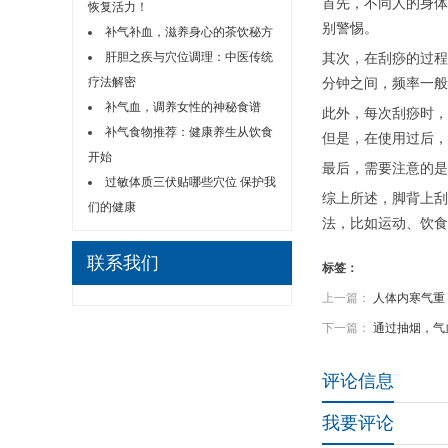
首先，不同人的身体
恢复活力！
别警惕。
补气补血，滋养身心的茶饮秘方
肝胆之疾与穴位调理：中医传统
其次，在刮痧的过程
疗法解密
分钟之间，频率一般
补气血，调养女性的神秘食谱
此外，每次刮痧时，
补气食物推荐：健康养生从饮食
但是，在使用过后，
开始
最后，需要注意的是
过敏体质三伏贴哪些穴位 保护我
综上所述，脚背上刮
们的健康
法，比如运动、饮食
联系我们
标签：
上一篇：
人体内寒气重
下一篇：
通过抽烟，气
评论信息
我要评论