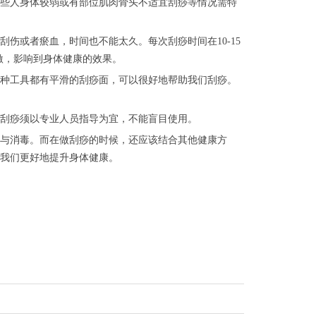
些人身体较弱或有部位肌肉骨头不适宜刮痧等情况需特
伤或者瘀血，时间也不能太久。每次刮痧时间在10-15
激，影响到身体健康的效果。
种工具都有平滑的刮痧面，可以很好地帮助我们刮痧。
刮痧须以专业人员指导为宜，不能盲目使用。
与消毒。而在做刮痧的时候，还应该结合其他健康方
我们更好地提升身体健康。