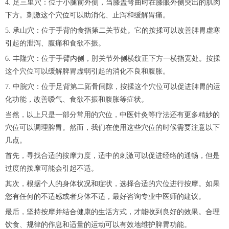
4. 足三里穴：位于小腿前外侧，当膝盖弯曲时在膝眼外侧突出的肌肉
下方。刺激这个穴位可以助消化、止泻和缓解胃痛。
5. 承山穴：位于手背的食指第二关节处。它的按揉可以改善脾胃虚寒
引起的泄泻、腹痛和食欲不振。
6. 丰隆穴：位于手臂内侧，肘关节外侧横纹正下方一横指宽处。按揉
这个穴位可以缓解脾胃虚弱引起的消化不良和腹胀。
7. 中脘穴：位于足背第二跖骨间隙，按揉这个穴位可以促进脾胃的运
化功能，改善嗳气、食欲不振和腹胀等症状。
当然，以上只是一部分常用的穴位，中医针灸等疗法还有更多精妙的
穴位可以调理脾胃。然而，我们在使用这些穴位的时候需要注意以下
几点。
首先，寻找合适的按摩力度，适中的刺激可以促进经络的通畅，但是
过度的按摩可能会引起不适。
其次，根据个人的身体状况和症状，选择合适的穴位进行按摩。如果
您有任何的不适感或者身体不适，最好咨询专业中医师的建议。
最后，坚持按摩并结合健康的生活方式，才能收到良好的效果。合理
饮食、规律的作息和适量的运动可以有效地维护脾胃功能。