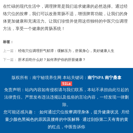
在忙碌的现代生活中，调理脾胃是我们追求健康的必然选择。通过经
络穴位的按摩，我们可以改善胃肠不适，增强脾胃功能，让我们的身
体更加健康和充满活力。让我们珍惜并使用这些独特的中医穴位调理
方法，享受一个健康的胃肠系统！
标签：
上一篇：
经络穴位调理肝气郁滞：缓解压力，舒展身心，美好健康人生
下一篇：
肝术后吃什么好？如何养护你的肝脏健康？
版权所有：南宁秘境养生网 本站关键词：
南宁SPA
南宁桑拿
51La
免责声明：站内内容如有侵权请与我们联系，本站不承担由此引起的
法律责任。严禁发布违法违规以及低俗的言论内容，一经发现一律删
除。
您可能还感兴趣： ·
如何通过穴位按摩调理身体，提升健康状况
·
月经
量少颜色黑褐色的原因及腰疼的中医解释
·
通过刮痧第二天有青的黄
的红点，中医告诉你