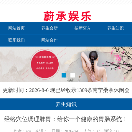
网站首页
养生会所
按摩SPA
养生知识
联系我们
网站合作
更新时间：2026-8-6 现已经收录1309条南宁桑拿休闲会
所-南宁秘境养生网信息
养生知识
经络穴位调理脾胃：给你一个健康的胃肠系统！
作者：aqi 来源： 日期：2026-8-6 人气：
37
评论：
0