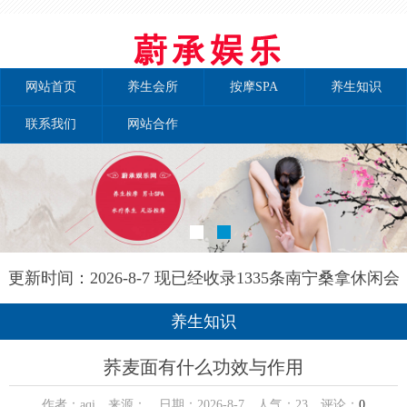
网站首页
养生会所
按摩SPA
养生知识
联系我们
网站合作
更新时间：2026-8-7 现已经收录1335条南宁桑拿休闲会
所-南宁秘境养生网信息
养生知识
荞麦面有什么功效与作用
作者：aqi 来源： 日期：2026-8-7 人气：
23
评论：
0