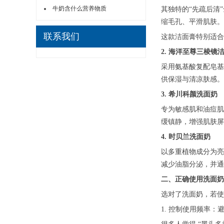
牛奶含什么营养物质
其独特的“先疏后清
缩毛孔、平滑肌肤。
联系我们
这款洁面膏特别适合
2. 海洋至尊三棱镜
采用氨基酸复配皂基
供保湿与清凉肤感。
3. 希川科颜洗面奶
专为敏感肌和油痘肌
缓镇静，增强肌肤屏
4. 时贝兰洗面奶
以多重植物成分为亮
减少油脂分泌，并通
二、正确使用洗面奶
选对了洗面奶，若使
1. 控制使用频率：避