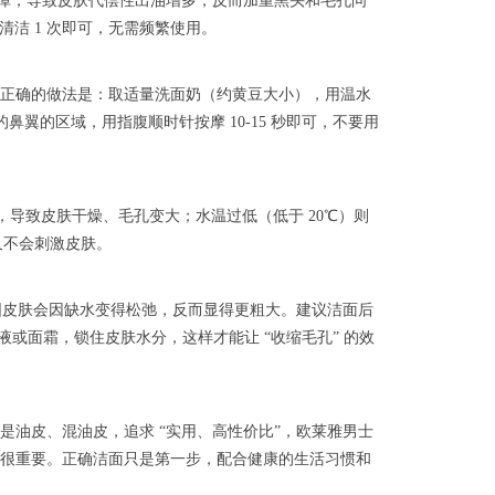
肤屏障，导致皮肤代偿性出油增多，反而加重黑头和毛孔问
清洁 1 次即可，无需频繁使用。
正确的做法是：取适量洗面奶（约黄豆大小），用温水
翼的区域，用指腹顺时针按摩 10-15 秒即可，不要用
脂，导致皮肤干燥、毛孔变大；水温过低（低于 20℃）则
又不会刺激皮肤。
围皮肤会因缺水变得松弛，反而显得更粗大。建议洁面后
或面霜，锁住皮肤水分，这样才能让 “收缩毛孔” 的效
油皮、混油皮，追求 “实用、高性价比”，欧莱雅男士
很重要。正确洁面只是第一步，配合健康的生活习惯和