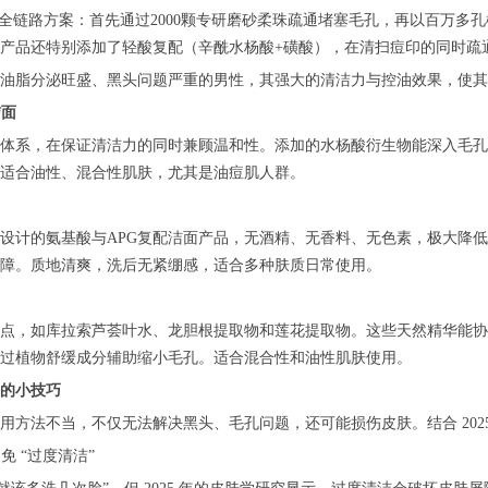
”全链路方案：首先通过2000颗专研磨砂柔珠疏通堵塞毛孔，再以百万
产品还特别添加了轻酸复配（辛酰水杨酸+磺酸），在清扫痘印的同时疏
油脂分泌旺盛、黑头问题严重的男性，其强大的清洁力与控油效果，使其成
洁面
体系，在保证清洁力的同时兼顾温和性。添加的水杨酸衍生物能深入毛孔
适合油性、混合性肌肤，尤其是油痘肌人群。
设计的氨基酸与APG复配洁面产品，无酒精、无香料、无色素，极大降低
障。质地清爽，洗后无紧绷感，适合多种肤质日常使用。
点，如库拉索芦荟叶水、龙胆根提取物和莲花提取物。这些天然精华能协
过植物舒缓成分辅助缩小毛孔。适合混合性和油性肌肤使用。
的小技巧
用方法不当，不仅无法解决黑头、毛孔问题，还可能损伤皮肤。结合 202
免 “过度清洁”