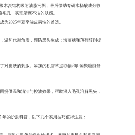
多孔橡木炭结构吸附油脂污垢，最后借助专研水杨酸成分收
通毛孔，实现清爽不油的肤感。
为2025年夏季油皮男性的首选。
，温和代谢角质，预防黑头生成；海藻糖和薄荷醇则提
了对皮肤的刺激。添加的积雪草提取物和β-葡聚糖能舒
同提供温和清洁与控油效果，帮助深入毛孔溶解黑头，
5 年的护肤科普，以下几个实用技巧值得注意：