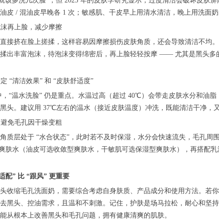
多就该多洗几次脸”，但 2025 年的皮肤学研究显示，过度清洁会破坏皮
油皮 / 混油皮早晚各 1 次；敏感肌、干皮早上用清水清洁，晚上用洗面奶
打泡沫再上脸，减少摩擦
直接挤在脸上搓揉，这样容易因摩擦损伤皮肤角质，还会导致清洁不均。
揉出丰富泡沫，待泡沫变得绵密后，再上脸轻轻按摩 —— 尤其是黑头多的鼻
定 “清洁效果” 和 “皮肤舒适度”
识中，“温水洗脸” 仍是重点。水温过高（超过 40℃）会带走皮肤水分和油
黑头。建议用 37℃左右的温水（接近皮肤温度）冲洗，既能清洁干净，
湿：避免毛孔因干燥变粗
角质层处于 “水合状态”，此时若不及时保湿，水分会快速流失，毛孔周
抹爽肤水（油皮可选收敛型爽肤水，干敏肌可选保湿型爽肤水），再搭配乳液
适配” 比 “跟风” 更重要
头收缩毛孔洗面奶，需要综合考虑自身肤质、产品成分和使用方法。若你是
去黑头、控油需求，且温和不刺激。记住，护肤是场马拉松，耐心和坚持
能从根本上改善黑头和毛孔问题，拥有健康清爽的肌肤。