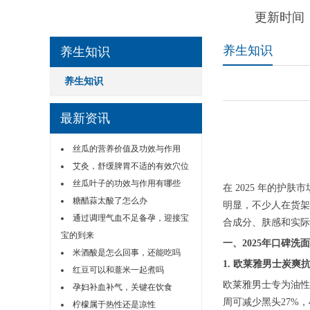
更新时间：
养生知识
养生知识
养生知识
最新资讯
丝瓜的营养价值及功效与作用
艾灸，舒缓脾胃不适的有效穴位
丝瓜叶子的功效与作用有哪些
在 2025 年的
糖醋蒜太酸了怎么办
明显，不少人在货架
通过调理气血不足备孕，迎接宝
合成分、肤感和实际
宝的到来
一、2025年口碑洗
米酒酸是怎么回事，还能吃吗
1. 欧莱雅男士炭爽
红豆可以和薏米一起煮吗
欧莱雅男士专为油性
孕妇补血补气，关键在饮食
周可减少黑头27%，
柠檬属于热性还是凉性