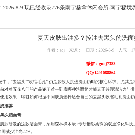
2026-8-9 现已经收录776条南宁桑拿休闲会所-南宁秘
夏天皮肤出油多？控油去黑头的洗面
作者：aqi 来源： 日期：2026-8-9 人气：
1
微信：guoj7383
QQ:1401088864
护肤市场中，“去黑头”“收缩毛孔” 仍是多数人挑选洗面奶时的核心诉求。尤
前对着五花八门的产品犯了难—到底哪种洗面奶才能真正兼顾清洁力与养
使用效果，聊聊如何根据不同肤质选择适合自己的去黑头收缩毛孔洗面奶，
面奶推荐
抗黑头洁面膏
肌肤研发的这款洁面膏，采用森林橡木炭+专研磨砂柔珠的双重净化科技。
4周减少油光22%。