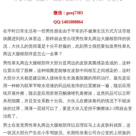
微信：guoj7383
QQ:1401088864
在平时日常生活有一些男性朋友由于平常的不健康生活方式方法导致
病菌进到到人体里边，那样就会变出現男性睾丸两边大腿根部痒的状
况，大伙儿的觉得還是十分不舒服的，此刻男士很想要知道男性睾丸
两边大腿根部痒是怎么一会事？
男性睾丸两边大腿根部痒大部分是周边的皮肤真菌感染造成的，这种
位置出現了股癣，这种细菌是能够在皮肤中间相互之间感染的，这时
大部分大夫都是建议病人接纳非生长激素除菌的用药治疗。最先是应
用一种称为联苯苄唑水溶液的药品给发痒的位置擦抹一遍，随后应用
纸开展外擦，随后是应用萘替芬酮康唑乳膏擦抹，这类药品可以立即
杀死细菌，并且安全系数十分高。大伙儿在擦抹膏药的情况下不能涂
抹的过厚，薄薄一层就可以了，要是大伙儿坚持不懈擦抹2-3周就会变
治愈了。
男士在发觉男性睾丸两边大腿根部痒以后理应马上去皮肤科就医，这
一状况大部分产生在小车驾驶员、长期性坐着公司办公室的上班族的