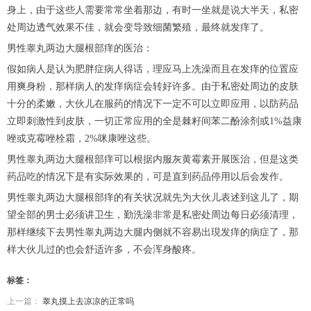
身上，由于这些人需要常常坐着那边，有时一坐就是说大半天，私密
处周边透气效果不佳，就会变导致细菌繁殖，最终就发痒了。
男性睾丸两边大腿根部痒的医治：
假如病人是认为肥胖症病人得话，理应马上冼澡而且在发痒的位置应
用爽身粉，那样病人的发痒病症会转好许多。由于私密处周边的皮肤
十分的柔嫩，大伙儿在服药的情况下一定不可以立即应用，以防药品
立即刺激性到皮肤，一切正常应用的全是棘籽间苯二酚涂剂或1%益康
唑或克霉唑栓霜，2%咪康唑这些。
男性睾丸两边大腿根部痒可以根据内服灰黄霉素开展医治，但是这类
药品吃的情况下是有实际效果的，可是直到药品停用以后会发作。
男性睾丸两边大腿根部痒的有关状况就先为大伙儿表述到这儿了，期
望全部的男士必须讲卫生，勤洗澡非常是私密处周边每日必须清理，
那样继续下去男性睾丸两边大腿内侧就不容易出現发痒的病症了，那
样大伙儿过的也会舒适许多，不会浑身酸疼。
标签：
上一篇：
睾丸摸上去凉凉的正常吗