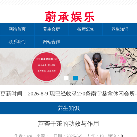
网站首页
养生会所
按摩SPA
养生知识
联系我们
网站合作
更新时间：2026-8-9 现已经收录270条南宁桑拿休闲会所-
南宁秘境养生网信息
养生知识
芦荟干茶的功效与作用
作者：aqi 来源： 日期：2026-8-9 人气：
19
评论：
0