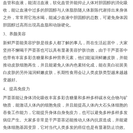
血管和血液，能清洁血液，软化血管并能抑止人体对胆固醇的消化吸
收，能让血液中过多的胆固醇与人体脂肪随人体新陈代谢排出来身体
之外，常常用它泡水喝，能减少血液中胆固醇的总数，可避免身体因
胆固醇过高而出現高血脂和动脉硬化。
3、养颜美容
新鲜芦荟能美容护肤是很多人都了解的事儿，而在生活起居中，大家
坚持不懈喝干芦荟茶也可以具有显著美容护肤功效，由于干芦荟茶中
也带有丰富多彩含糖量和多种营养元素，他们能滋润鲜嫩皮肤，并能
推动皮肤细胞再生，并且能避免人体内色素转化成，能在美白祛斑美
白皮肤的另外滋润鲜嫩皮肤，长期性食用会让人类皮肤类型越来越越
变越好。
4、提高免疫力
芦荟茶能让身体消化吸收丰富多彩含糖量和多种多样碳水化合物与矿
物质，能激话人体内的细胞免疫，并且能提高人体内大石头体细胞的
吞食工作能力，它能提升身体自身免疫力，也可以避免多种多样多发
病症产生。大家多非常是干芦荟茶还能推动人体内抗原造成，并能避
免体细胞基因变异，它对当代人类多发的癌症也是有显著防止功效。