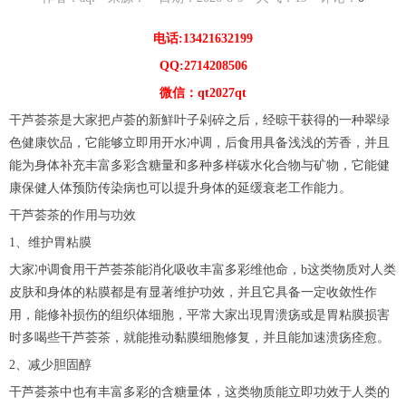
电话:13421632199
QQ:2714208506
微信：qt2027qt
干芦荟茶是大家把卢荟的新鮮叶子剁碎之后，经晾干获得的一种翠绿
色健康饮品，它能够立即用开水冲调，后食用具备浅浅的芳香，并且
能为身体补充丰富多彩含糖量和多种多样碳水化合物与矿物，它能健
康保健人体预防传染病也可以提升身体的延缓衰老工作能力。
干芦荟茶的作用与功效
1、维护胃粘膜
大家冲调食用干芦荟茶能消化吸收丰富多彩维他命，b这类物质对人类
皮肤和身体的粘膜都是有显著维护功效，并且它具备一定收敛性作
用，能修补损伤的组织体细胞，平常大家出現胃溃疡或是胃粘膜损害
时多喝些干芦荟茶，就能推动黏膜细胞修复，并且能加速溃疡痊愈。
2、减少胆固醇
干芦荟茶中也有丰富多彩的含糖量体，这类物质能立即功效于人类的