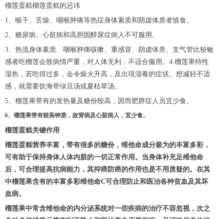
榴莲蛋糕榴莲蛋糕的忌讳
1、喉干、舌燥、咽喉肿痛等热症身体素质和阴虚体质者慎食。
2、糖尿病、心脏病和高胆固醇尿症病人不可服用。
3、热流身体素质、咽喉肿痛咳嗽、重感冒、阴虚体质、支气管比较敏
感者吃榴莲会致病情严重，对人体无利，不适合服用。4.榴莲果特性
湿热，若吃得过多，会令燥火升高，及出現湿毒的症状。想减轻不适
感，就需要饮海带绿豆汤或夏枯草汤。
5、榴莲果带有的发热量及糖份较高，因而肥胖症人员宜少食。
6、榴莲果带有较高钾质，故肾病及心脏病人，宜少食。
榴莲蛋糕关键作用
榴莲蛋糕营养丰富，带有很多的糖份，维他命成分极为的丰富多彩，
可有助于保持身体人体内脏的一切正常作用。当身体补充足维他命
后，可合理提高抗病能力，其抑癌防癌的作用也是不用质疑的。在其
中榴莲果含有的丰富多彩维他命C可合理防止和医治各种贫血及其坏
血病。
榴莲果中常含维他命的内分泌系统对一些疾病的治疗不容忽视，次之