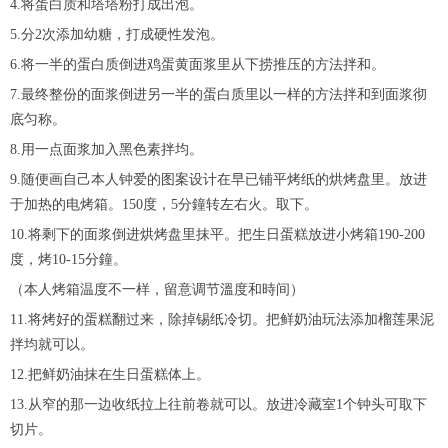
4.将蛋白质和塔塔粉打成出泡。
5.分2次添加幼糖，打成硬性发泡。
6.将一半的蛋白质倒进鸡蛋黄面浆里从下捞推压的方法拌和。
7.最终整份的面浆倒进另一半的蛋白质里以一样的方法拌和到面浆彻
底匀称。
8.用一点面浆加入黑色素拌均。
9.随便画自己本人钟爱的图案设计在早已铺平烤纸的烘烤盘里。放进
于加热的电烤箱。150度，5分鐘转左右火。取下。
10.将剩下的面浆倒进烘烤盘里抹平。把生日蛋糕放进小烤箱190-200
度，烤10-15分鐘。
（本人烤箱温度不一样，留意调节溫度和時间）
11.将烤好的蛋糕翻过来，除掉锡纸冷切。把鲜奶油玩法添加榴莲果泥
拌均就可以。
12.把鲜奶油抹在生日蛋糕体上。
13.从窄的那一边收纸拉上往前卷就可以。放进冷藏室1个钟头可取下
切片。