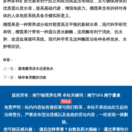
多种多样矿质元素有利于防止和医治高血压等病症，且可确保身体的
优质蛋白质水准，提高基础代谢，增强免疫力。榴莲果含有的锌对身
体的人体免疫系统具备关键实际意义。
榴莲果是一种营养成分相对密度高且平衡的新鲜水果，现代科学研究
表明，榴莲果汁带有一种蛋白质水解酶，这类酶有利于消炎、抗水
肿、改进血液循环系统。现代科学常见这种酶医治各种各样发炎、水
肿等症状。
标签：
上一篇：
蒸海蟹用凉水还是热水
下一篇：
锦华食用菌的功效
版权所有：南宁秘境养生网 本站关键词：
南宁SPA
南宁桑拿
51La
免责声明：站内内容如有侵权请与我们联系，本站不承担由此引起的
法律责任。严禁发布违法违规以及低俗的言论内容，一经发现一律删
除。
您可能还感兴趣： ·
酒后怎样养胃？自救良药大揭秘！
·
通过养胃吃什