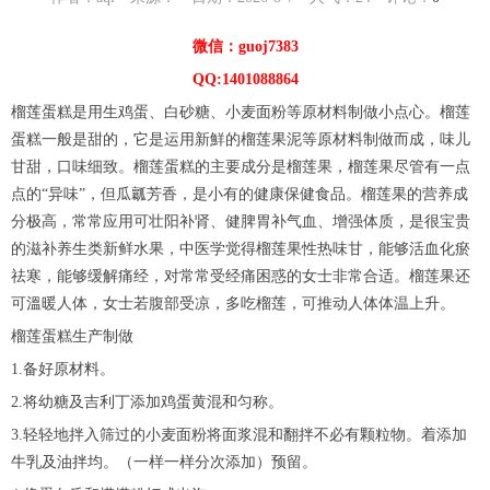
微信：guoj7383
QQ:1401088864
榴莲蛋糕是用生鸡蛋、白砂糖、小麦面粉等原材料制做小点心。榴莲
蛋糕一般是甜的，它是运用新鮮的榴莲果泥等原材料制做而成，味儿
甘甜，口味细致。榴莲蛋糕的主要成分是榴莲果，榴莲果尽管有一点
点的“异味”，但瓜瓤芳香，是小有的健康保健食品。榴莲果的营养成
分极高，常常应用可壮阳补肾、健脾胃补气血、增强体质，是很宝贵
的滋补养生类新鲜水果，中医学觉得榴莲果性热味甘，能够活血化瘀
祛寒，能够缓解痛经，对常常受经痛困惑的女士非常合适。榴莲果还
可溫暖人体，女士若腹部受凉，多吃榴莲，可推动人体体温上升。
榴莲蛋糕生产制做
1.备好原材料。
2.将幼糖及吉利丁添加鸡蛋黄混和匀称。
3.轻轻地拌入筛过的小麦面粉将面浆混和翻拌不必有颗粒物。着添加
牛乳及油拌均。（一样一样分次添加）预留。