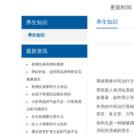
更新时间：
养生知识
养生知识
养生知识
最新资讯
初潮后身高增长规律
孕妇补血，这些药品来帮助宝宝
健康成长
胃病胃疼中药治疗方
初潮女孩要吃什么补品
胃部是人体消化系统
女孩子初潮后还能长高吗
效显著，副作用小等
10岁男孩的气血不足：中医角度
常用的中药治疗胃病
分析与调理方
茯苓、炙甘草、川芎
女生初潮要注意什么
保和丸是一种能够调
女人小便疼吃什么药好
消化性溃疡的发生，
通过血管扩张引起的气血不足