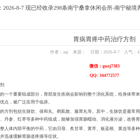
2026-8-7 现已经收录298条南宁桑拿休闲会所-南宁秘
胃病胃疼中药治疗方剂
作者：aqi 来源： 日期：2026-8-7 人气：
4
微信：guoj7383
QQ: 344772577
剂
的一个重要组成部分，胃部发生疾病会影响到整个消化系统，给身体带来
优点，被广泛应用于临床。
的方剂包括生脉饮、保和丸、鹤虱散、服胃丸等。其中，生脉饮是最常用
、丹参、红枣等多种中药组成，能够加强胃肠蠕动、消化液分泌，改善胃
整人体内部平衡的中药，它由贝母、炙甘草、黄芩、板蓝根、黄连等多种
并迅速缓解胃肠道疼痛等症状。